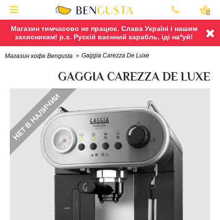
0
Магазин тимчасово не працює. Слава Україні і нашим
захисникам! p.s. Рускій ваєнний карабль, іді на*уй!
Gaggia Carezza De Luxe
Магазин кофе Bengusta
GAGGIA CAREZZA DE LUXE
НЕТ В НАЛИЧИИ