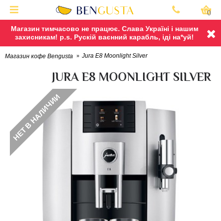
0
Магазин тимчасово не працює. Слава Україні і нашим
захисникам! p.s. Рускій ваєнний карабль, іді на*уй!
Jura E8 Moonlight Silver
Магазин кофе Bengusta
JURA E8 MOONLIGHT SILVER
НЕТ В НАЛИЧИИ