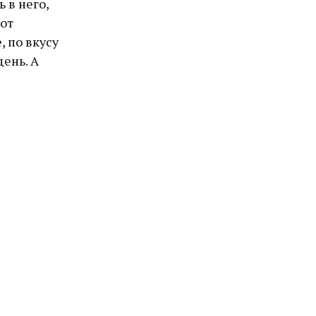
 в него,
Вот
, по вкусу
день. А