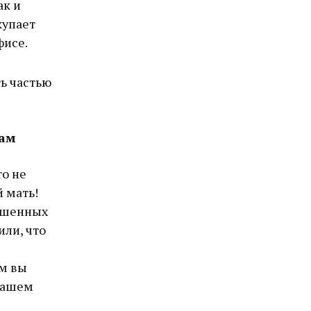
ак и
купает
фисе.
ь частью
кам
то не
 мать!
кушенных
или, что
ом вы
нашем