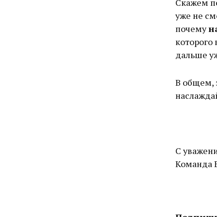
Скажем по
уже не см
почему
н
которого 
дальше уж
В общем, 
наслаждай
С уважен
Команда 