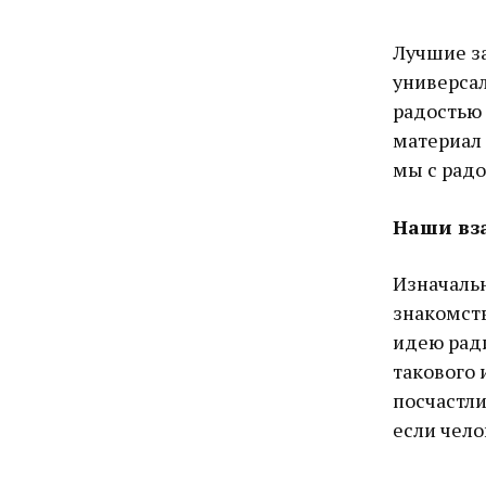
Лучшие за
универсал
радостью 
материал
мы с радо
Наши вз
Изначальн
знакомств
идею ради
такового 
посчастли
если чело