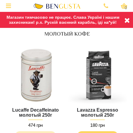
0
Магазин тимчасово не працює. Слава Україні і нашим
захисникам! p.s. Рускій ваєнний карабль, іді на*уй!
МОЛОТЫЙ КОФЕ
Lucaffe Decaffeinato
Lavazza Espresso
молотый 250г
молотый 250г
474 грн
180 грн