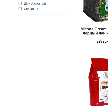
Шри-Ланка
226
Япония
7
Mlesna Cream 
черный чай ж
328 гр