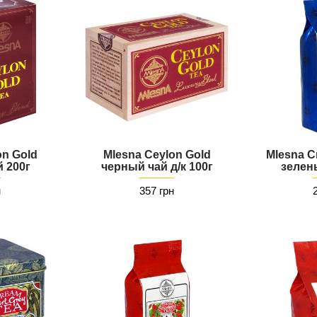
on Gold
Mlesna Ceylon Gold
Mlesna C
 200г
черный чай д/к 100г
зелен
н
357 грн