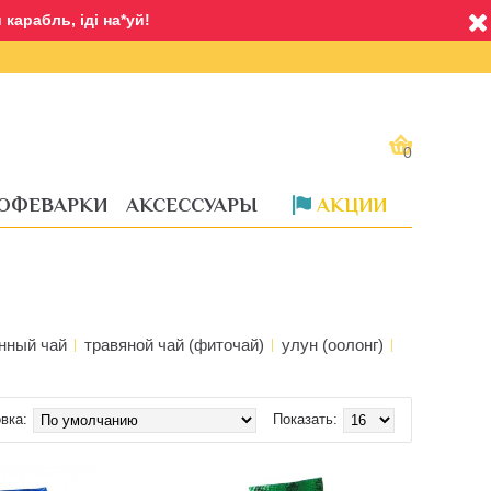
карабль, іді на*уй!
0
ОФЕВАРКИ
АКСЕССУАРЫ
АКЦИИ
нный чай
травяной чай (фиточай)
улун (оолонг)
вка:
Показать: