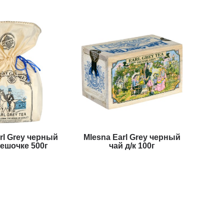
rl Grey черный
Mlesna Earl Grey черный
мешочке 500г
чай д/к 100г
050 грн
357 грн