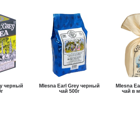
ey черный
Mlesna Earl Grey черный
Mlesna Ea
0г
чай 500г
чай в 
н
970 грн
1