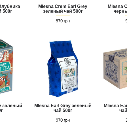
Клубника
Mlesna Crem Earl Grey
Mlesna C
 500г
зеленый чай 500г
черны
н
970 грн
ey зеленый
Mlesna Earl Grey зеленый
Mlesna Ea
0г
чай 500г
чай
н
970 грн