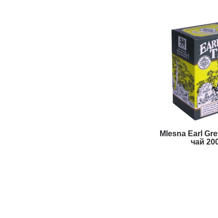
Mlesna Earl Gr
чай 20
416 гр