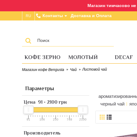
Магазин тимчасово не п
Контакты
Доставка и Оплата
RU
КОФЕ ЗЕРНО
МОЛОТЫЙ
DECAF
Листовой чай
Магазин кофе Bengusta
Чай
Параметры
ароматизированн
Цена
91
-
2100
грн
черный чай
япо
91
106
250
748
2100
Производитель