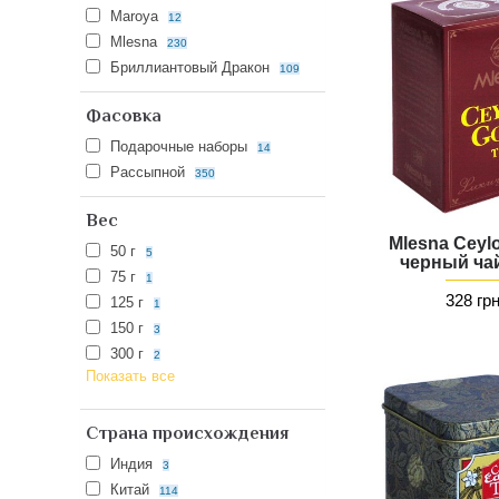
Maroya
12
Mlesna
230
Бриллиантовый Дракон
109
Фасовка
Подарочные наборы
14
Рассыпной
350
Вес
Mlesna Ceyl
50 г
5
черный чай
75 г
1
328 гр
125 г
1
150 г
3
300 г
2
Показать все
Страна происхождения
Индия
3
Китай
114