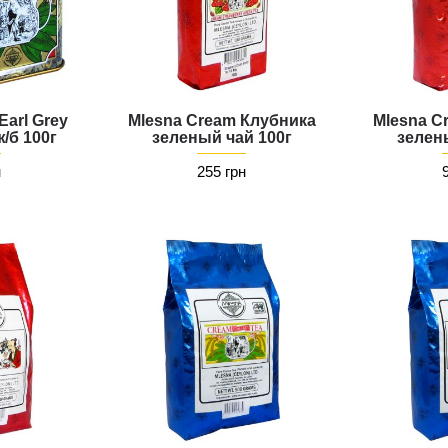
Earl Grey
Mlesna Cream Клубника
Mlesna C
/б 100г
зеленый чай 100г
зелен
н
255 грн