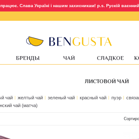
рацює. Слава Україні і нашим захисникам! p.s. Рускій ваєнний 
Вход
Регистрация
БРЕНДЫ
ЧАЙ
СЛАДКОЕ
К
ЛИСТОВОЙ ЧАЙ
ый чай
желтый чай
зеленый чай
красный чай
пуэр
связа
нский чай (матча)
Сортиро