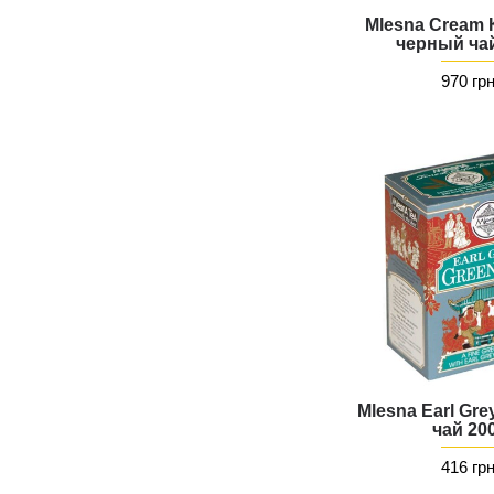
Mlesna Cream 
черный чай
970 гр
Mlesna Earl Gr
чай 20
416 гр