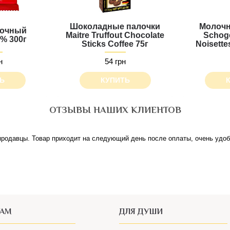
Шоколадные палочки
Молочн
лочный
Maitre Truffout Chocolate
Schoge
% 300г
Sticks Сoffee 75г
Noisette
н
54 грн
Ь
КУПИТЬ
ОТЗЫВЫ НАШИХ КЛИЕНТОВ
родавцы. Товар приходит на следующий день после оплаты, очень удобн
ТАМ
ДЛЯ ДУШИ
иведи друга
Блог за чашкой кофе
овара
Рассылка новостей