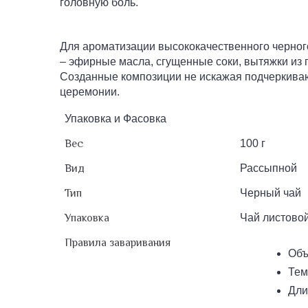
головную боль.
Для ароматизации высококачественного черног
– эфирные масла, сгущенные соки, вытяжки из п
Созданные композиции не искажая подчеркиваю
церемонии.
Упаковка и Фасовка
Вес
100 г
Вид
Рассыпной
Тип
Черный чай
Упаковка
Чай листовой
Правила заваривания
Объ
Тем
Дли