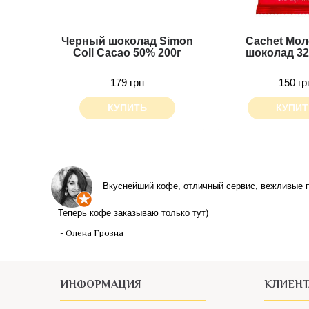
Черный шоколад Simon
Cachet Мо
Coll Cacao 50% 200г
шоколад 32
179 грн
150 гр
КУПИТЬ
КУПИТ
Вкуснейший кофе, отличный сервис, вежливые п
Теперь кофе заказываю только тут)
- Олена Грозна
ИНФОРМАЦИЯ
КЛИЕН
О нас
Акция: Пр
Контакты
Возврат т