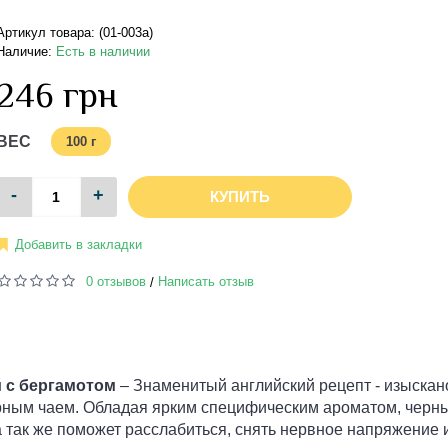
Артикул товара: (01-003a)
Наличие:
Есть в наличии
246 грн
ВЕС
100 г
-
+
КУПИТЬ
Добавить в закладки
0 отзывов
Написать отзыв
/
й с бергамотом
– Знаменитый английский рецепт - изыскан
ерным чаем. Обладая ярким специфическим ароматом, черн
а так же поможет расслабиться, снять нервное напряжение 