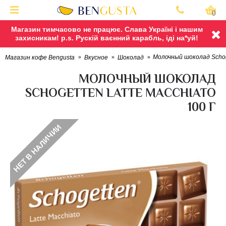
0
Магазин тимчасово не працює. Слава Україні і нашим
захисникам! p.s. Рускій ваєнний карабль, іді на*уй!
Молочный шоколад Schoge
Магазин кофе Bengusta
Вкусное
Шоколад
МОЛОЧНЫЙ ШОКОЛАД
SCHOGETTEN LATTE MACCHIATO
100 Г
НЕТ В НАЛИЧИИ