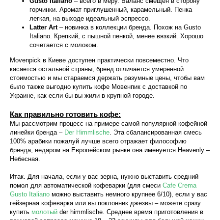
Gusto Italiano
– всего в меру. Баланс смещен в сторону
горчинки. Аромат приглушенный, карамельный. Пенка
легкая, на выходе идеальный эспрессо.
Latter Art
– новинка в коллекции бренда. Похож на Gusto
Italiano. Крепкий, с пышной пенкой, менее вязкий. Хорошо
сочетается с молоком.
Movenpick в Киеве доступен практически повсеместно. Что
касается остальной страны, бренд отличается умеренной
стоимостью и мы стараемся держать разумные цены, чтобы вам
было также выгодно купить кофе Мовенпик с доставкой по
Украине, как если бы вы жили в крупной городе.
Как правильно готовить кофе:
Мы рассмотрим процесс на примере самой популярной кофейной
линейки бренда –
Der Himmlische
. Эта сбалансированная смесь
100% арабики пожалуй лучше всего отражает философию
бренда, недаром на Европейском рынке она именуется Heavenly –
Небесная.
Итак. Для начала, если у вас зерна, нужно выставить средний
помол для автоматической кофеварки (для смеси
Cafe Crema
Gusto Italiano
можно выставить немного крупнее 6/10), если у вас
гейзерная кофеварка или вы поклонник джезвы – можете сразу
купить
молотый
der himmlische. Среднее время приготовления в