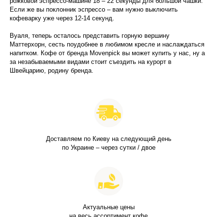
рожковой эспрессо-машине 18 – 22 секунды для большой чашки.
Если же вы поклонник эспрессо – вам нужно выключить
кофеварку уже через 12-14 секунд.
Вуаля, теперь осталось представить горную вершину
Маттерхорн, сесть поудобнее в любимом кресле и наслаждаться
напитком. Кофе от бренда Movenpick вы может купить у нас, ну а
за незабываемыми видами стоит съездить на курорт в
Швейцарию, родину бренда.
Доставляем по Киеву на следующий день
по Украине – через сутки / двое
Актуальные цены
на весь ассортимент кофе