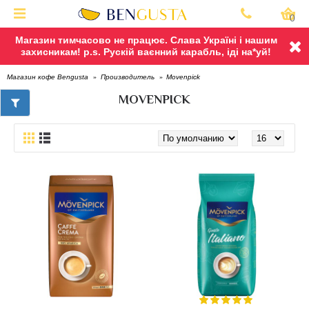
0
Магазин тимчасово не працює. Слава Україні і нашим
захисникам! p.s. Рускій ваєнний карабль, іді на*уй!
Movenpick
Магазин кофе Bengusta
Производитель
MOVENPICK