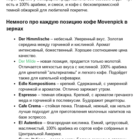
есть и 100% арабики, и смеси, и кофе с бескомпромиссной
темной обжаркой для любителей покрепче.
Немного про каждую позицию кофе Movenpick в
зернах
Der Himmlische
– небесный. Умеренный вкус. Золотая
середина между горчинкой и кислинкой. Аромат
интенсивный, божественный. Хорошее соотношение цена
качество.
Der Milde
– новая позиция, продается только молотой.
Отличается мягкостью вкуса с кислинкой. 100% арабика
для ценителей "альтернативы" и легкого кофе. Подойдет
также для капельной кофеварки.
Edle Kompositions
– крепкий. Сдержанный, с умеренной
горчинкой и ароматом. Отлично заряжает утром.
Espresso
– темная обжарка. Крепкий, с ароматом гречаного
меда и горчинкой в послевкусии. Будоражит рецепторы.
Cafe Crema
– стойкая пенка. Плавный, нежный, как нельзя
лучше подходит для приготовления молочных напитков на
базе эспрессо.
El Autentico
– благородная кислинка. Емкий, цитрусовый,
маслянистый, 100% арабика из сортов кофе собранных в
Центральной Америке.