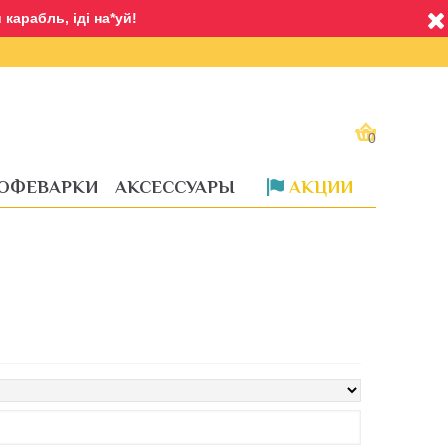
карабль, іді на*уй!
0
ОФЕВАРКИ
АКСЕССУАРЫ
АКЦИИ