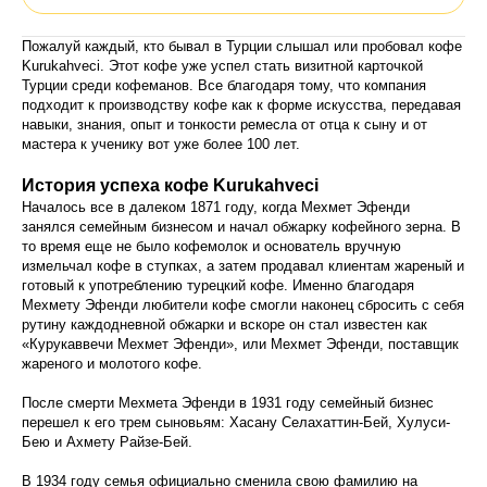
Пожалуй каждый, кто бывал в Турции слышал или пробовал кофе
Kurukahveci. Этот кофе уже успел стать визитной карточкой
Турции среди кофеманов. Все благодаря тому, что компания
подходит к производству кофе как к форме искусства, передавая
навыки, знания, опыт и тонкости ремесла от отца к сыну и от
мастера к ученику вот уже более 100 лет.
История успеха кофе Kurukahveci
Началось все в далеком 1871 году, когда Мехмет Эфенди
занялся семейным бизнесом и начал обжарку кофейного зерна. В
то время еще не было кофемолок и основатель вручную
измельчал кофе в ступках, а затем продавал клиентам жареный и
готовый к употреблению турецкий кофе. Именно благодаря
Мехмету Эфенди любители кофе смогли наконец сбросить с себя
рутину каждодневной обжарки и вскоре он стал известен как
«Курукаввечи Мехмет Эфенди», или Мехмет Эфенди, поставщик
жареного и молотого кофе.
После смерти Мехмета Эфенди в 1931 году семейный бизнес
перешел к его трем сыновьям: Хасану Селахаттин-Бей, Хулуси-
Бею и Ахмету Райзе-Бей.
В 1934 году семья официально сменила свою фамилию на