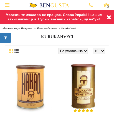
0
Магазин тимчасово не працює. Слава Україні і нашим
захисникам! p.s. Рускій ваєнний карабль, іді на*уй!
Kurukahveci
Магазин кофе Bengusta
Производитель
KURUKAHVECI