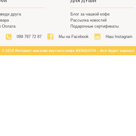
ТАМ
ДЛЯ ДУШИ
иведи друга
Блог за чашкой кофе
овара
Рассылка новостей
и Оплата
Подарочные сертификаты
099 787 72 87
Мы на Facebook
Наш Instagram
© 2018 Интернет-магазин вкусного кофе BENGUSTA – Все будет хорошо!