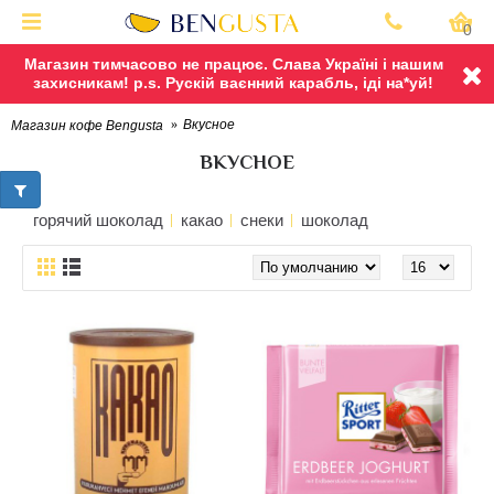
0
Магазин тимчасово не працює. Слава Україні і нашим
захисникам! p.s. Рускій ваєнний карабль, іді на*уй!
Вкусное
Магазин кофе Bengusta
ВКУСНОЕ
горячий шоколад
какао
снеки
шоколад