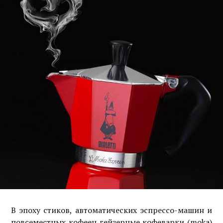
В эпоху стиков, автоматических эспрессо-машин и
повсеместных кофеен гейзерные кофеварки (moka)