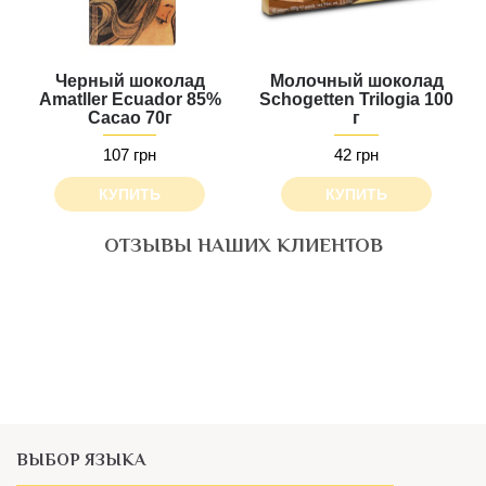
Черный шоколад
Молочный шоколад
Amatller Ecuador 85%
Schogetten Trilogia 100
Cacao 70г
г
107 грн
42 грн
КУПИТЬ
КУПИТЬ
ОТЗЫВЫ НАШИХ КЛИЕНТОВ
Все понравилось, шоколадка в подарок особенно.
Будет классно, если появится опция самовывоза
- Елена Поципух
ВЫБОР ЯЗЫКА
Українською /
Російською