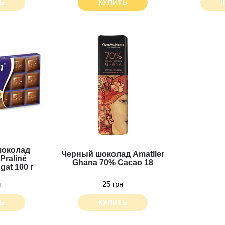
Ь
КУПИТЬ
околад
Черный шоколад Amatller
Praliné
Ghana 70% Cacao 18
gat 100 г
н
25 грн
Ь
КУПИТЬ