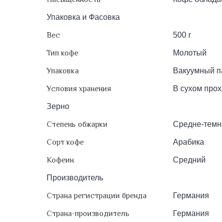
Упаковка и Фасовка
Вес
500 г
Тип кофе
Молотый
Упаковка
Вакуумный па
Условия хранения
В сухом прох
Зерно
Степень обжарки
Средне-темн
Сорт кофе
Арабика
Кофеин
Средний
Производитель
Страна регистрации бренда
Германия
Страна-производитель
Германия