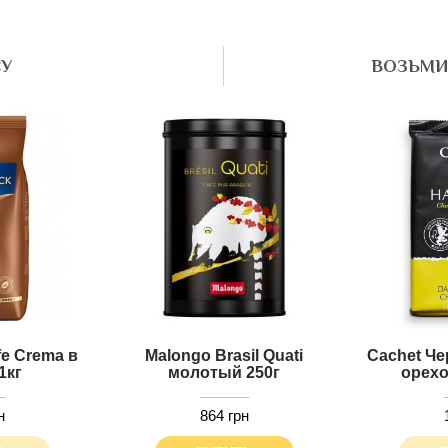
СУ
ВОЗЬМИ
fe Crema в
Malongo Brasil Quati
Cachet Ч
1кг
молотый 250г
орехо
н
864 грн