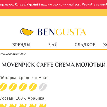
рацює. Слава Україні і нашим захисникам! p.s. Рускій ваєнний 
Вход
Регистрация
БРЕНДЫ
ЧАЙ
СЛАДКОЕ
К
rema молотый 500г
MOVENPICK CAFFE CREMA МОЛОТЫЙ 
Обжарка: средне-темная
Состав: 100% Арабика