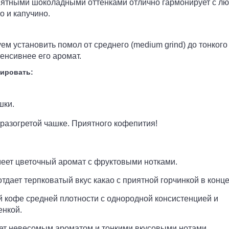
риятными шоколадными оттенками отлично гармонирует с л
о и капучино.
 установить помол от среднего (medium grind) до тонкого 
тенсивнее его аромат.
ировать:
шки.
разогретой чашке. Приятного кофепития!
меет цветочный аромат с фруктовыми нотками.
отдает терпковатый вкус какао с приятной горчинкой в конце
 кофе средней плотности c однородной консистенцией и
енкой.
ет невесомым ароматом и тонкими вкусовыми нотами.