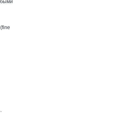
юбыми
(fine
.