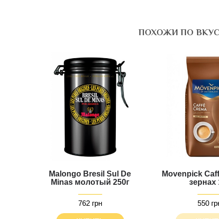
ПОХОЖИ ПО ВКУ
Malongo Bresil Sul De
Movenpick Caf
Minas молотый 250г
зернах 
762 грн
550 гр