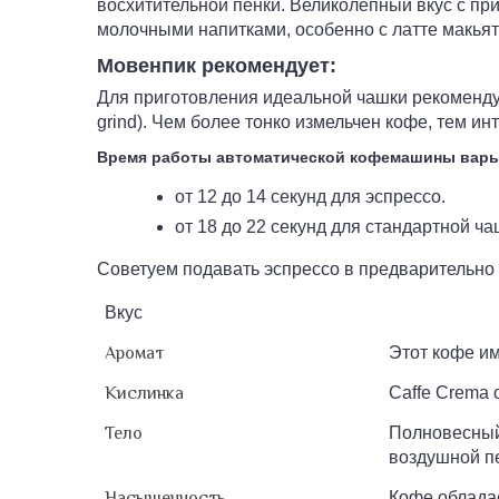
восхитительной пенки. Великолепный вкус с п
молочными напитками, особенно с латте макьят
Мовенпик рекомендует:
Для приготовления идеальной чашки рекомендуем
grind). Чем более тонко измельчен кофе, тем ин
Время работы автоматической кофемашины варь
от 12 до 14 секунд для эспрессо.
от 18 до 22 секунд для стандартной ча
Советуем подавать эспрессо в предварительно 
Вкус
Аромат
Этот кофе и
Кислинка
Caffe Crema 
Тело
Полновесный
воздушной п
Насыщенность
Кофе облада