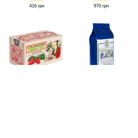
416 грн
970 грн
Mlesna Клубника
Mlesna Blue Lady
зеленый чай д/к 100г
зеленый чай 100г
357 грн
255 грн