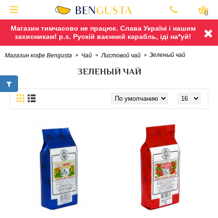
0
Магазин тимчасово не працює. Слава Україні і нашим
захисникам! p.s. Рускій ваєнний карабль, іді на*уй!
Зеленый чай
Магазин кофе Bengusta
Чай
Листовой чай
ЗЕЛЕНЫЙ ЧАЙ