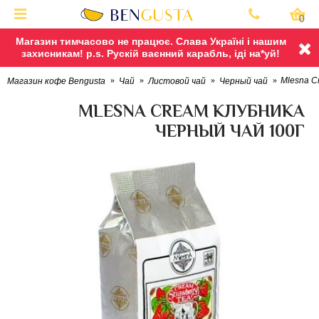
0
Магазин тимчасово не працює. Слава Україні і нашим
захисникам! p.s. Рускій ваєнний карабль, іді на*уй!
Mlesna C
Магазин кофе Bengusta
Чай
Листовой чай
Черный чай
MLESNA CREAM КЛУБНИКА
ЧЕРНЫЙ ЧАЙ 100Г