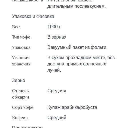
длительным послевкусием.
Упаковка и Фасовка
Вес
1000 г
Тип кофе
В зернах
Упаковка
Вакуумный пакет из фольги
Условия
В сухом прохладном месте, без
хранения
доступа прямых солнечных
лучей.
Зерно
Степень
Средняя
обжарки
Сорт кофе
Купаж арабика/робуста
Кофеин
Средний
Производитель