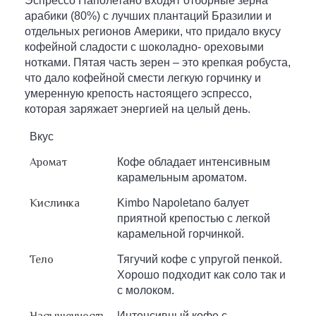
Эспрессо Наполетано входят отборные зерна
арабики (80%) с лучших плантаций Бразилии и
отдельных регионов Америки, что придало вкусу
кофейной сладости с шоколадно- ореховыми
нотками. Пятая часть зерен – это крепкая робуста,
что дало кофейной смести легкую горчинку и
умеренную крепость настоящего эспрессо,
которая заряжает энергией на целый день.
Вкус
Аромат
Кофе обладает интенсивным
карамельным ароматом.
Кислинка
Kimbo Napoletano балует
приятной крепостью с легкой
карамельной горчинкой.
Тело
Тягучий кофе с упругой пенкой.
Хорошо подходит как соло так и
с молоком.
Насыщенность
Интенсивный кофе с