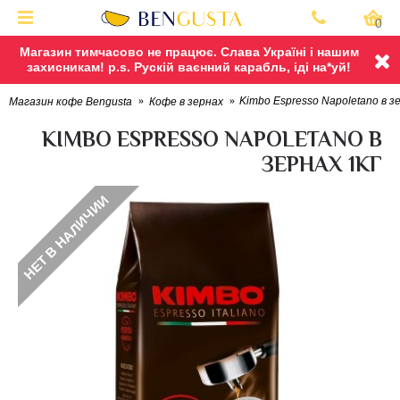
0
Магазин тимчасово не працює. Слава Україні і нашим
захисникам! p.s. Рускій ваєнний карабль, іді на*уй!
Kimbo Espresso Napoletano в з
Магазин кофе Bengusta
Кофе в зернах
KIMBO ESPRESSO NAPOLETANO В
ЗЕРНАХ 1КГ
НЕТ В НАЛИЧИИ