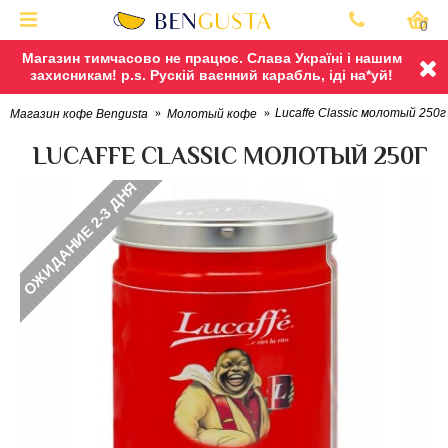
0
Магазин тимчасово не працює. Слава Україні і нашим
захисникам! p.s. Рускій ваєнний карабль, іді на*уй!
Lucaffe Classic молотый 250г
Магазин кофе Bengusta
Молотый кофе
LUCAFFE CLASSIC МОЛОТЫЙ 250Г
ОЖИДАНИЕ 2-3 ДНЯ