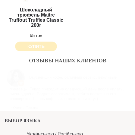
Шоколадный
трюфель Maitre
Truffout Truffles Classic
200г
95 грн
КУПИТЬ
ОТЗЫВЫ НАШИХ КЛИЕНТОВ
Все понравилось, шоколадка в подарок особенно.
Будет классно, если появится опция самовывоза
- Елена Поципух
ВЫБОР ЯЗЫКА
Українською /
Російською