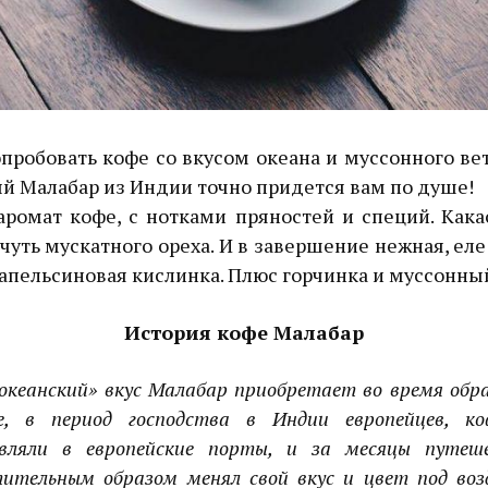
пробовать кофе со вкусом океана и муссонного ве
й Малабар из Индии точно придется вам по душе!
ромат кофе, с нотками пряностей и специй. Кака
чуть мускатного ореха. И в завершение нежная, ел
пельсиновая кислинка. Плюс горчинка и муссонный
История кофе Малабар
«океанский» вкус Малабар приобретает во время обр
де, в период господства в Индии европейцев, к
вляли в европейские порты, и за месяцы путеш
тительным образом менял свой вкус и цвет под во