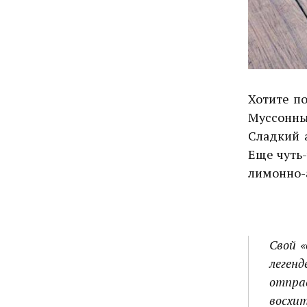
Хотите по
Муссонны
Сладкий а
Еще чуть-
лимонно-а
Свой 
леген
отпра
восхи