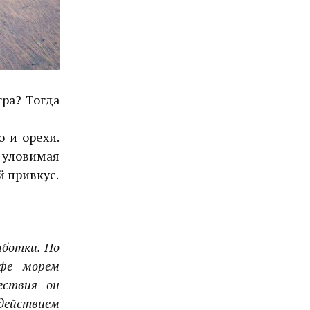
тра? Тогда
о и орехи.
е уловимая
 привкус.
аботки. По
офе морем
ествия он
здействием