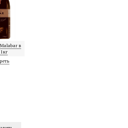
 Malabar в
 1кг
реть
авить