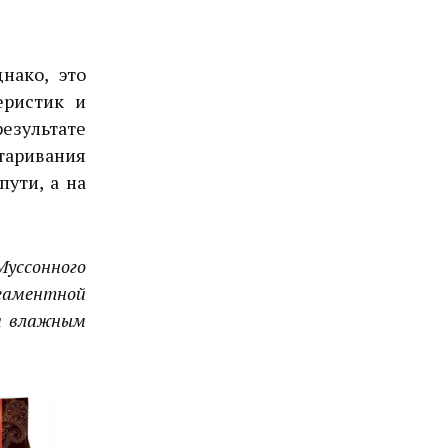
нако, это
еристик и
зультате
таривания
пути, а на
Муссонного
гаментной
 и влажным