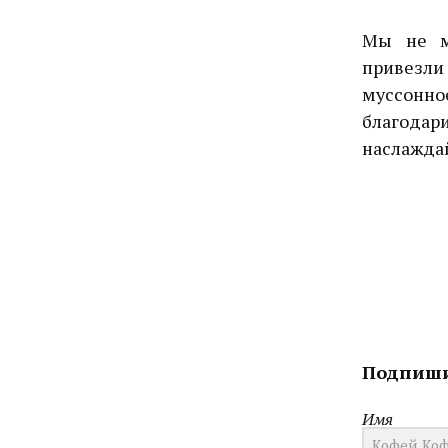
Мы не м
привезли
муcсонн
благод
наслажда
Подпиши
Имя