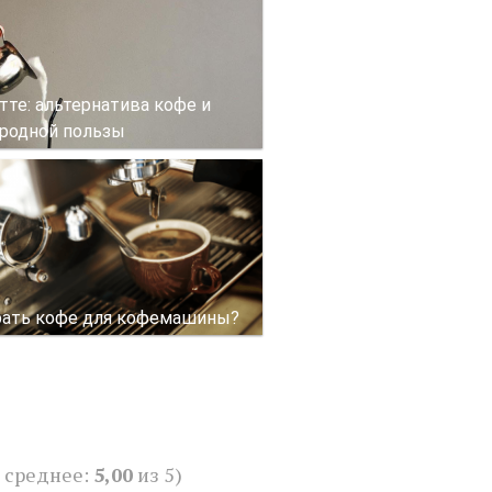
тте: альтернатива кофе и
родной пользы
рать кофе для кофемашины?
 среднее:
5,00
из 5)