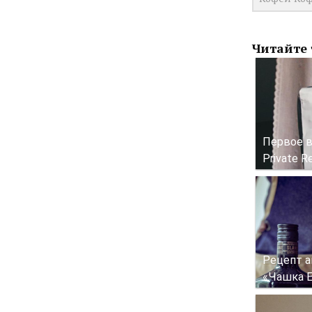
Читайте 
Первое в
Private R
Рецепт а
«Чашка E