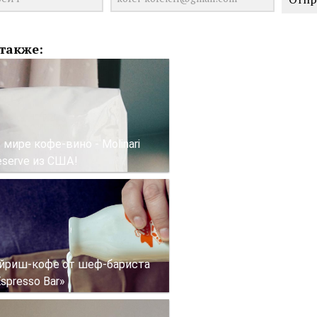
также:
 мире кофе-вино - Molinari
eserve из США!
йриш-кофе от шеф-бариста
spresso Bar»