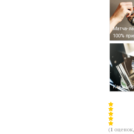
Матча-ла
100% при
Как выб
(
1
оценок,