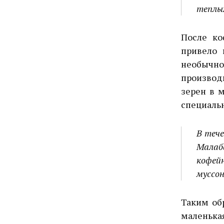
теплых
После ко
привело 
необычн
производ
зерен в м
специальн
В тече
Малаб
кофей
муссо
Таким об
маленькая