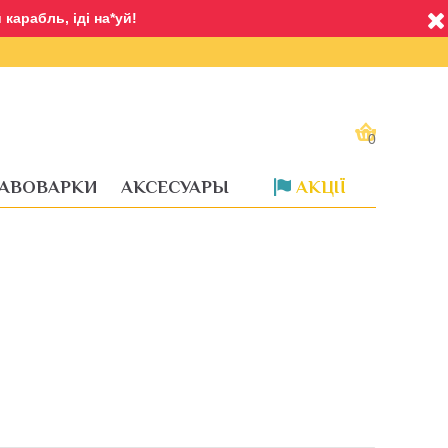
карабль, іді на*уй!
0
АВОВАРКИ
АКСЕСУАРЫ
АКЦІЇ