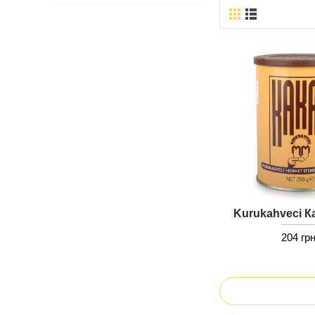
Kurukahveci К
204 гр