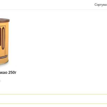
Сортува
акао 250г
н