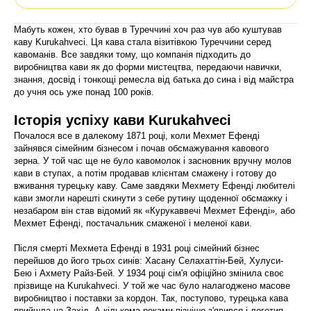
Мабуть кожен, хто бував в Туреччині хоч раз чув або куштував
каву Kurukahveci. Ця кава стала візитівкою Туреччини серед
кавоманів. Все завдяки тому, що компанія підходить до
виробництва кави як до форми мистецтва, передаючи навички,
знання, досвід і тонкощі ремесла від батька до сина і від майстра
до учня ось уже понад 100 років.
Історія успіху кави Kurukahveci
Почалося все в далекому 1871 році, коли Мехмет Ефенді
зайнявся сімейним бізнесом і почав обсмажування кавового
зерна. У той час ще не було кавомолок і засновник вручну молов
кави в ступах, а потім продавав клієнтам смажену і готову до
вживання турецьку каву. Саме завдяки Мехмету Ефенді любителі
кави змогли нарешті скинути з себе рутину щоденної обсмажку і
незабаром він став відомий як «Курукаввечі Мехмет Ефенді», або
Мехмет Ефенді, постачальник смаженої і меленої кави.
Після смерті Мехмета Ефенді в 1931 році сімейний бізнес
перейшов до його трьох синiв: Хасану Селахаттін-Бей, Хулуси-
Бею і Ахмету Райз-Бей. У 1934 році сім'я офіційно змінила своє
прізвище на Kurukahveci. У той же час було налагоджено масове
виробництво і поставки за кордон. Так, поступово, турецька кава
прийшла на Захід. А кількома роками пізніше з'явився і логотип