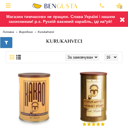
0
Магазин тимчасово не працює. Слава Україні і нашим
захисникам! p.s. Рускій ваєнний карабль, іді на*уй!
Kurukahveci
Головна
Виробник
KURUKAHVECI