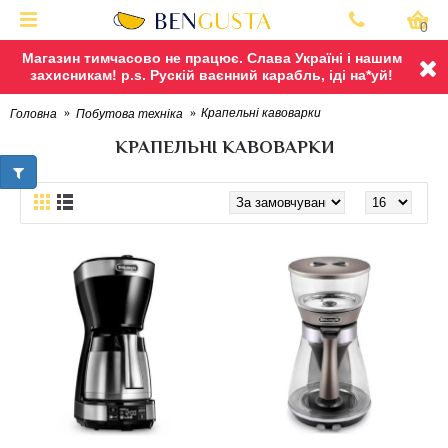
0
Магазин тимчасово не працює. Слава Україні і нашим
захисникам! p.s. Рускій ваєнний карабль, іді на*уй!
Крапельні кавоварки
Головна
Побутова технiка
КРАПЕЛЬНІ КАВОВАРКИ