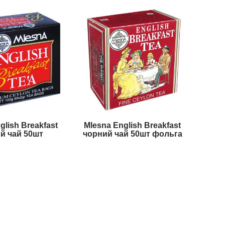
glish Breakfast
Mlesna English Breakfast
й чай 50шт
чорний чай 50шт фольга
255 грн
271 грн