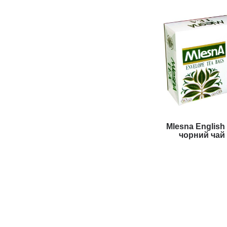
Mlesna English
чорний чай
991 гр