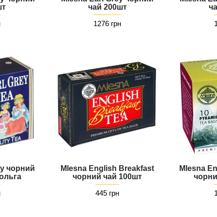
шт
чай 200шт
ч
н
1276 грн
ey чорний
Mlesna English Breakfast
Mlesna En
ольга
чорний чай 100шт
чорни
н
445 грн