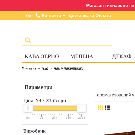
Магазин тимчасово не п
Контакти
Доставка та Оплата
Укр
КАВА ЗЕРНО
МЕЛЕНА
ДЕКАФ
Чай у пакетиках
Головна
Чай
Параметри
ароматизований ч
Ціна
54
-
2333
грн
54
71
244
839
2333
Виробник