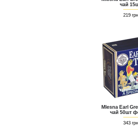
чай 15
219 гр
Mlesna Earl Gr
чай 50шт ф
343 гр