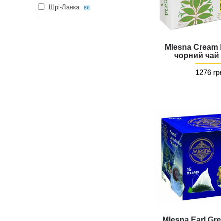
Шрі-Ланка
86
Mlesna Cream 
чорний чай
1276 гр
Mlesna Earl Gr