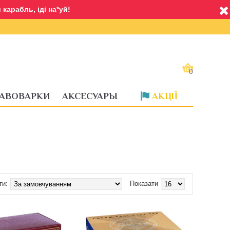
карабль, іді на*уй!
0
АВОВАРКИ
АКСЕСУАРЫ
АКЦІЇ
ти:
Показати