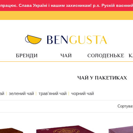
рацює. Слава Україні і нашим захисникам! p.s. Рускій ваєнний 
Авторизація
Реєстрація
БРЕНДИ
ЧАЙ
СОЛОДЕНЬКЕ
К
ЧАЙ У ПАКЕТИКАХ
ай
зелений чай
трав'яний чай
чорний чай
Сортува