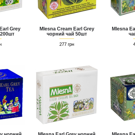
Earl Grey
Mlesna Cream Earl Grey
Mlesna Ea
 200шт
чорний чай 50шт
ча
н
277 грн
ey чорний
Mlesna Earl Grey чорний
Mlesna Ea