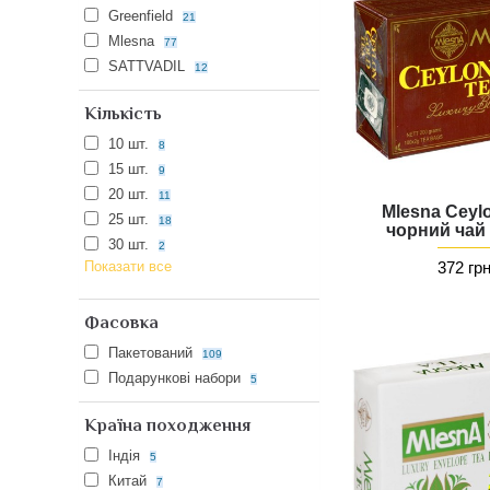
Greenfield
21
Mlesna
77
SATTVADIL
12
Кількість
10 шт.
8
15 шт.
9
20 шт.
11
Mlesna Ceyl
25 шт.
18
чорний чай
30 шт.
2
Показати все
372 гр
Фасовка
Пакетований
109
Подарункові набори
5
Країна походження
Індія
5
Китай
7