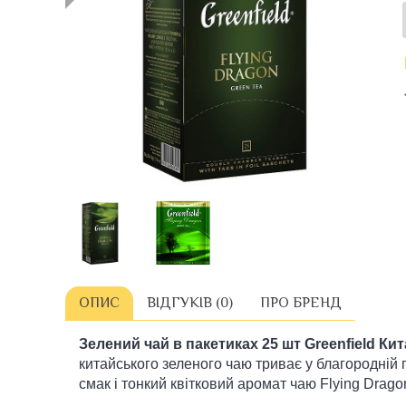
ОПИС
ВІДГУКІВ (0)
ПРО БРЕНД
Зелений чай в пакетиках 2
5 шт Greenfield К
китайського зеленого чаю триває у благородній 
смак і тонкий квітковий аромат чаю Flying Drago