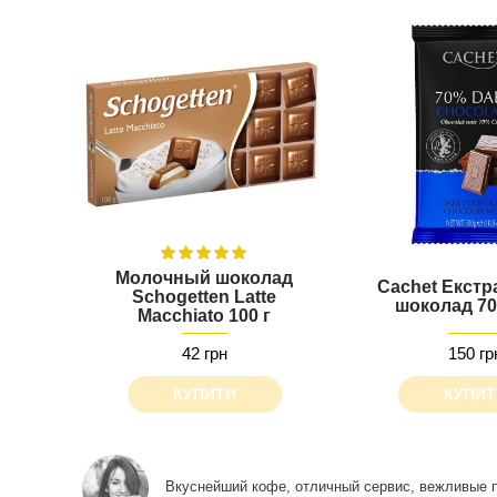
Молочный шоколад
Cachet Екстр
Schogetten Latte
шоколад 70
Macchiato 100 г
42 грн
150 гр
КУПИТИ
КУПИТ
Все понравилось, шоколадка в подарок особенн