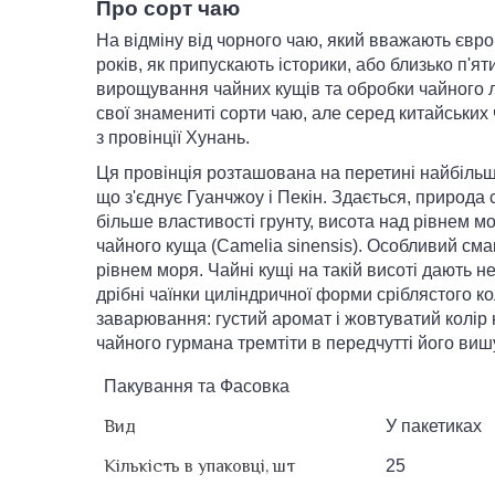
Про сорт чаю
На відміну від чорного чаю, який вважають євро
років, як припускають історики, або близько п'ят
вирощування чайних кущів та обробки чайного л
свої знамениті сорти чаю, але серед китайських ч
з провінції Хунань.
Ця провінція розташована на перетині найбільш
що з'єднує Гуанчжоу і Пекін. Здається, природа
більше властивості грунту, висота над рівнем м
чайного куща (Camelia sinensis). Особливий смак
рівнем моря. Чайні кущі на такій висоті дають н
дрібні чаїнки циліндричної форми сріблястого к
заварювання: густий аромат і жовтуватий колір 
чайного гурмана тремтіти в передчутті його виш
Пакування та Фасовка
Вид
У пакетиках
Кількість в упаковці, шт
25