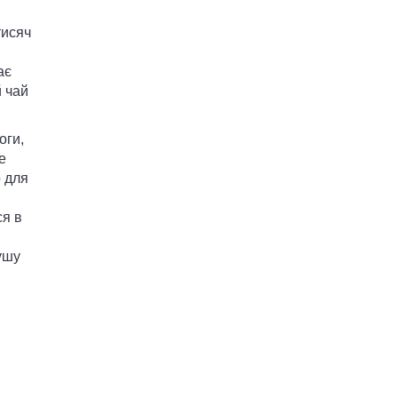
тисяч
ає
й чай
оги,
е
о для
ся в
ушу