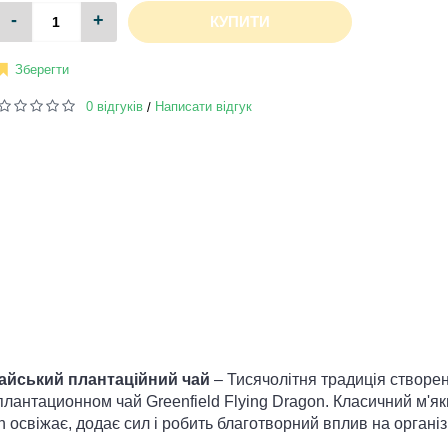
-
+
КУПИТИ
Зберегти
0 відгуків
Написати відгук
/
итайський плантаційний чай
– Тисячолітня традиція створе
плантационном чай Greenfield Flying Dragon. Класичний м'я
n освіжає, додає сил і робить благотворний вплив на організ