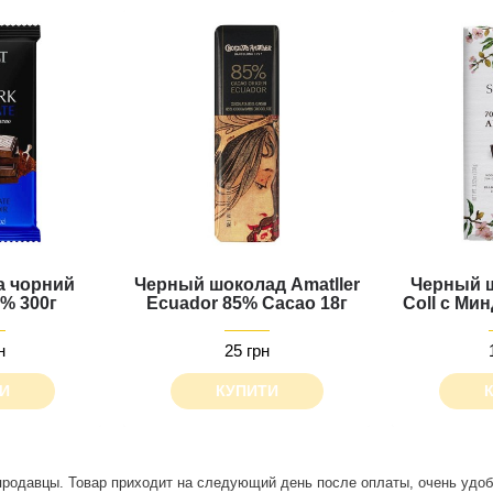
а чорний
Черный шоколад Amatller
Черный 
% 300г
Ecuador 85% Cacao 18г
Coll с Ми
н
25 грн
И
КУПИТИ
о. Будет классно, если появится опция самовывоза