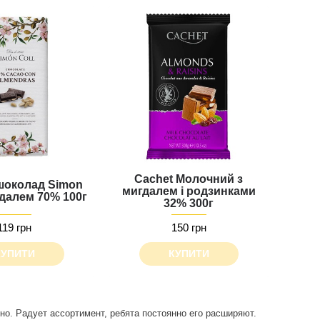
Cachet Молочний з
шоколад Simon
мигдалем і родзинками
ндалем 70% 100г
32% 300г
119 грн
150 грн
КУПИТИ
КУПИТИ