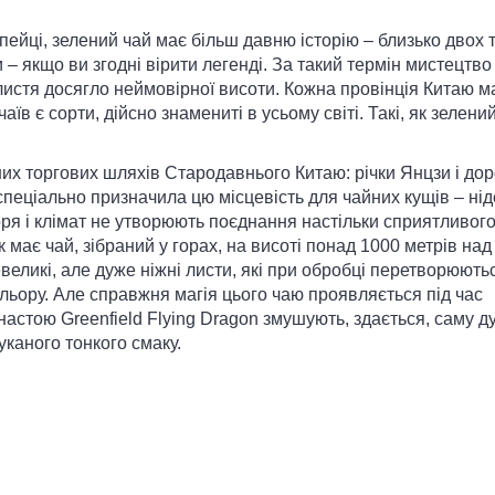
пейці, зелений чай має більш давню історію – близько двох 
и – якщо ви згодні вірити легенді. За такий термін мистецтво
истя досягло неймовірної висоти. Кожна провінція Китаю м
аїв є сорти, дійсно знамениті в усьому світі. Такі, як зелени
их торгових шляхів Стародавнього Китаю: річки Янцзи і дор
 спеціально призначила цю місцевість для чайних кущів – нід
оря і клімат не утворюють поєднання настільки сприятливог
 має чай, зібраний у горах, на висоті понад 1000 метрів над
евеликі, але дуже ніжні листи, які при обробці перетворюють
ольору. Але справжня магія цього чаю проявляється під час
настою Greenfield Flying Dragon змушують, здається, саму д
уканого тонкого смаку.