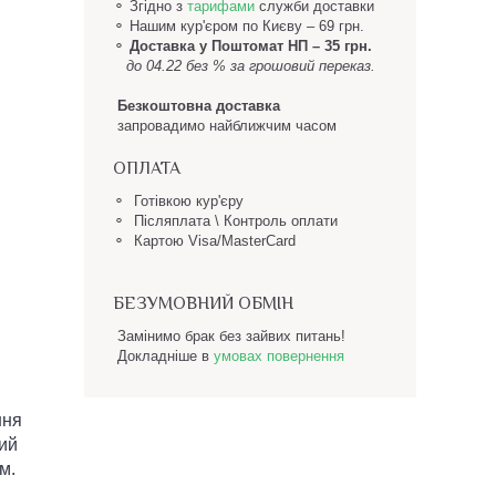
⚬ Згідно з
тарифами
служби доставки
⚬
Нашим кур'єром по Києву – 69 грн.
⚬
Доставка у Поштомат НП
– 35 грн.
до 04.22 без % за грошовий переказ.
Безкоштовна доставка
запровадимо найближчим часом
ОПЛАТА
⚬ Готівкою кур'єру
⚬ Післяплата \ Контроль оплати
⚬ Картою Visa/MasterCard
БЕЗУМОВНИЙ ОБМІН
Замінимо брак без зайвих питань!
Докладніше в
умовах повернення
ння
кий
м.