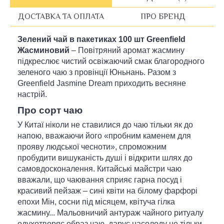
ДОСТАВКА ТА ОПЛАТА
ПРО БРЕНД
Зелений чай в пакетиках 100 шт Greenfield
Жасминовий
– Повітряний аромат жасмину
підкреслює чистий освіжаючий смак благородного
зеленого чаю з провінції Юньнань. Разом з
Greenfield Jasmine Dream приходить весняне
настрій.
Про сорт чаю
У Китаї ніколи не ставилися до чаю тільки як до
напою, вважаючи його «пробним каменем для
прояву людської чесноти», спроможним
пробудити вишуканість душі і відкрити шлях до
самовдосконалення. Китайські майстри чаю
вважали, що чаювання сприяє гарна посуд і
красивий пейзаж – сині квіти на білому фарфорі
епохи Мін, сосни під місяцем, квітуча гілка
жасмину... Мальовничий антураж чайного ритуалу
одухотворяє образ чаю, дарує насолоду не тільки