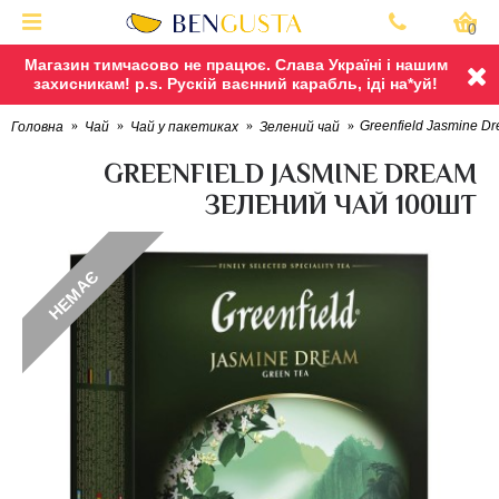
0
Магазин тимчасово не працює. Слава Україні і нашим
захисникам! p.s. Рускій ваєнний карабль, іді на*уй!
Greenfield Jasmine D
Головна
Чай
Чай у пакетиках
Зелений чай
GREENFIELD JASMINE DREAM
ЗЕЛЕНИЙ ЧАЙ 100ШТ
НЕМАЄ