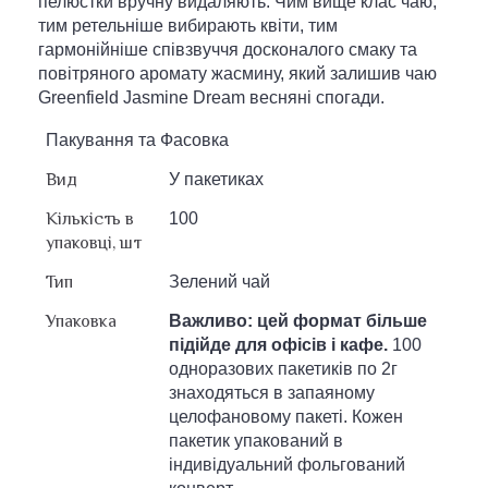
пелюстки вручну видаляють. Чим вище клас чаю,
тим ретельніше вибирають квіти, тим
гармонійніше співзвуччя досконалого смаку та
повітряного аромату жасмину, який залишив чаю
Greenfield Jasmine Dream весняні спогади.
Пакування та Фасовка
Вид
У пакетиках
Кількість в
100
упаковці, шт
Тип
Зелений чай
Упаковка
Важливо: цей формат більше
підійде для офісів і кафе.
100
одноразових пакетиків по 2г
знаходяться в запаяному
целофановому пакеті. Кожен
пакетик упакований в
індивідуальний фольгований