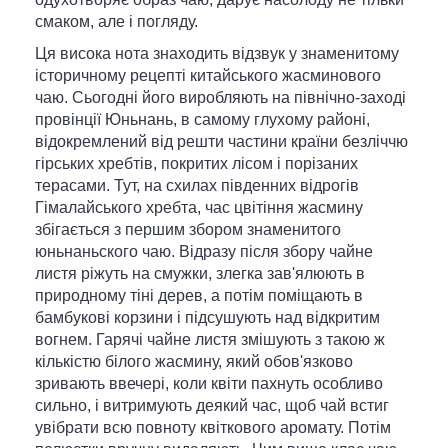
смаком, але і погляду.
Ця висока нота знаходить відзвук у знаменитому
історичному рецепті китайського жасминового
чаю. Сьогодні його виробляють на північно-заході
провінції Юньнань, в самому глухому районі,
відокремлений від решти частини країни безліччю
гірських хребтів, покритих лісом і порізаних
терасами. Тут, на схилах південних відрогів
Гімалайського хребта, час цвітіння жасмину
збігається з першим збором знаменитого
юньнаньского чаю. Відразу після збору чайне
листя ріжуть на смужки, злегка зав'ялюють в
природному тіні дерев, а потім поміщають в
бамбукові корзини і підсушують над відкритим
вогнем. Гарячі чайне листя змішують з такою ж
кількістю білого жасмину, який обов'язково
зривають ввечері, коли квіти пахнуть особливо
сильно, і витримують деякий час, щоб чай встиг
увібрати всю повноту квіткового аромату. Потім