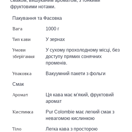
смаком, вишуканим ароматом, з тонкими
фруктовими нотами.
Пакування та Фасовка
Вага
1000 г
Тип кави
У зернах
Умови
У сухому прохолодному місці, без
зберігання
доступу прямих сонячних
променів.
Упаковка
Вакуумний пакети з фольги
Смак
Аромат
Ця кава має м'який, фруктовий
аромат
Кислинка
Pur Colombie має легкий смак з
невагомою кислинкою
Тіло
Легка кава з просторою