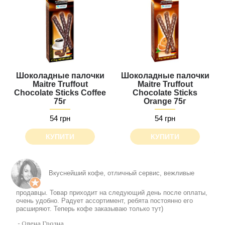
Шоколадные палочки
Шоколадные палочки
Maitre Truffout
Maitre Truffout
Chocolate Sticks Сoffee
Chocolate Sticks
75г
Orange 75г
54 грн
54 грн
КУПИТИ
КУПИТИ
Все понравилось, шоколадка в подарок особенно.
Будет классно, если появится опция самовывоза
- Елена Поципух