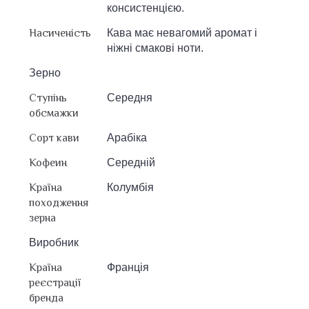
консистенцією.
Насиченість
Кава має невагомий аромат і
ніжні смакові ноти.
Зерно
Ступінь
Середня
обсмажки
Сорт кави
Арабіка
Кофеин
Середній
Країна
Колумбія
походження
зерна
Виробник
Країна
Франція
реєстрації
бренда