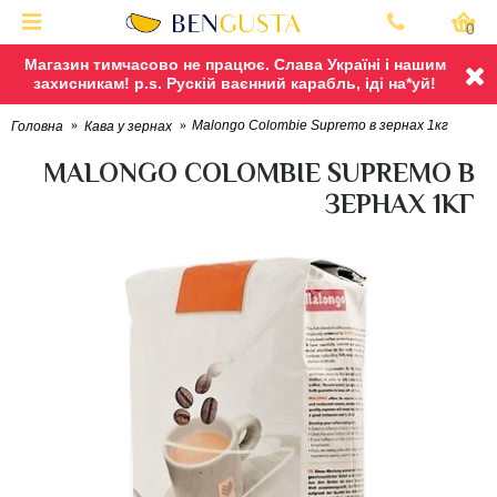
0
Магазин тимчасово не працює. Слава Україні і нашим
захисникам! p.s. Рускій ваєнний карабль, іді на*уй!
Malongo Colombie Supremo в зернах 1кг
Головна
Кава у зернах
MALONGO COLOMBIE SUPREMO В
ЗЕРНАХ 1КГ