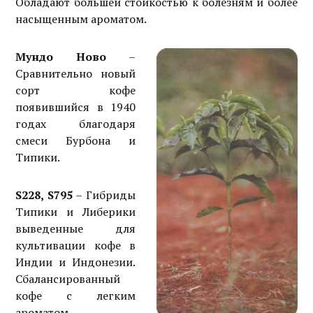
Обладают большей стойкостью к болезням и более
насыщенным ароматом.
Мундо Ново
–
Сравнительно новый
сорт кофе
появившийся в 1940
годах благодаря
смеси Бурбона и
Типики.
S228, S795
– Гибриды
Типики и Либерики
выведенные для
культивации кофе в
Индии и Индонезии.
Сбалансированный
кофе с легким
ароматом.