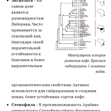
Эксцельса
– На
самом деле
является
разновидностью
Либерики. Часто
принимается за
отдельный вид
благодаря своей
поразительной
устойчивости к
Молекулярная история
болезням и более
развития кофе. Красным
выразительным
подчеркнуты 5 основных
видов.
органолептическим свойствам. Активно
используется для гибридизации и создания
новых, более устойчивых сортов кофе.
Стенофила
– В противоположность Арабике
спелые ягоды Стенофилы тёмно-фиолетового