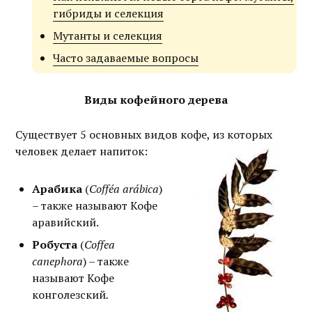
гибриды и селекция
Мутанты и селекция
Часто задаваемые вопросы
Виды кофейного дерева
Существует 5 основных видов кофе, из которых
человек делает напиток:
Арабика
(
Cofféa arábica
)
– также называют Кофе
аравийский.
Робуста
(
Coffea
canephora
) – также
называют Кофе
конголезский
.