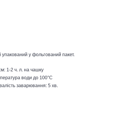
 упакований у фольгований пакет.
м: 1-2 ч. л. на чашку
пература води до 100°С
валість заварювання: 5 хв.