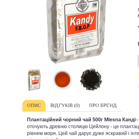
ОПИС
ВІДГУКІВ (0)
ПРО БРЕНД
Плантаційний чорний чай
500г
Mlesna Канді
–
оточують древню столицю Цейлону - це плантації 
рівнем моря. Цей чай дарує дуже яскравий і інт