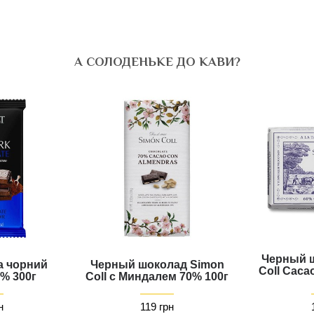
А СОЛОДЕНЬКЕ ДО КАВИ?
Черный 
а чорний
Черный шоколад Simon
Coll Caca
% 300г
Coll с Миндалем 70% 100г
н
119 грн