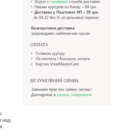
⚬ Згідно з
тарифами
служби доставки
⚬
Нашим кур'єром по Києву – 69 грн.
⚬
Доставка у Поштомат НП
– 35 грн.
до 04.22 без % за грошовий переказ.
Безкоштовна доставка
запровадимо найближчим часом
ОПЛАТА
⚬ Готівкою кур'єру
⚬ Післяплата \ Контроль оплати
⚬ Картою Visa/MasterCard
БЕЗУМОВНИЙ ОБМІН
Замінимо брак без зайвих питань!
Докладніше в
умовах повернення
і
в над
ї,