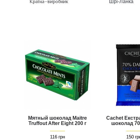
Країна–виробник
Шрі-Ланка
Мятный шоколад Maitre
Cachet Екстр
Truffout After Eight 200 г
шоколад 70
116 грн
150 гр