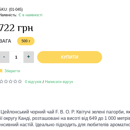
SKU: (01-045)
Наявність:
Є в наявності
722 грн
ВАГА
500 г
-
+
КУПИТИ
Зберегти
0 відгуків
Написати відгук
/
 Цейлонський чорний чай F. B. O. P. Квітучі зелені пагорби, як
округу Канді, розташовані на висоті від 649 до 1 000 метрі
енсивний настій. Ідеально підходить для любителів ароматно