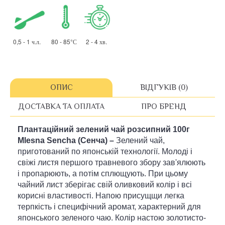
0,5 - 1 ч.л. 80 - 85°С 2 - 4 хв.
ОПИС
ВІДГУКІВ (0)
ДОСТАВКА ТА ОПЛАТА
ПРО БРЕНД
Плантаційний зелений чай розсипний 1
00г
Mlesna Sencha (Сенча) –
Зелений чай,
приготований по японській технології. Молоді і
свіжі листя першого травневого збору зав'ялюють
і пропарюють, а потім сплющують. При цьому
чайний лист зберігає свій оливковий колір і всі
корисні властивості. Напою присущщи легка
терпкість і специфічний аромат, характерний для
японського зеленого чаю. Колір настою золотисто-