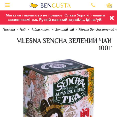
0
Магазин тимчасово не працює. Слава Україні і нашим
захисникам! p.s. Рускій ваєнний карабль, іді на*уй!
Mlesna Sencha зелений ч
Головна
Чай
Чайне листя
Зелений чай
MLESNA SENCHA ЗЕЛЕНИЙ ЧАЙ
100Г