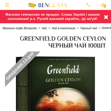
0
Магазин тимчасово не працює. Слава Україні і нашим
захисникам! p.s. Рускій ваєнний карабль, іді на*уй!
Greenf
Магазин кофе Bengusta
Чай
Чай в пакетиках
Черный чай
GREENFIELD GOLDEN CEYLON
ЧЕРНЫЙ ЧАЙ 100ШТ
ОЖИДАНИЕ 2-3 ДНЯ