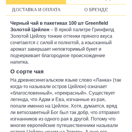
ДОСТАВКА И ОПЛАТА
О БРЕНДЕ
Черный чай в пакетиках 100 шт Greenfield
Золотой Цейлон
– В яркой палитре Гринфилд
Золотой Цейлоy тонкие оттенки пряного вкуса
сочетаются с силой и полнотой, а изысканный
аромат завершает неповторимый букет и
подчеркивает благородное происхождение
напитка.
О сорте чая
На древнесинегальском языке слово «Ланка» (так
когда-то называли остров Цейлон) означает
«благословенный», «прекрасный». Существует
легенда, что Адам и Ева, изгнанные из рая,
попали именно на Цейлон. Хотя, думается, вряд
ли ветхозаветный Бог был так добр, что отправил
изгнанников из одного рая в другой. Потому что
многие европейские путешественники называли
остров Цейлон «раем на Земле». А еще его