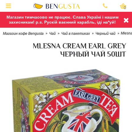
0
Магазин тимчасово не працює. Слава Україні і нашим
захисникам! p.s. Рускій ваєнний карабль, іді на*уй!
Mlesna
Магазин кофе Bengusta
Чай
Чай в пакетиках
Черный чай
MLESNA CREAM EARL GREY
ЧЕРНЫЙ ЧАЙ 50ШТ