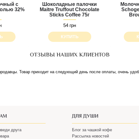
очный с
Шоколадные палочки
Молочн
солью 32%
Maitre Truffout Chocolate
Schoge
Sticks Сoffee 75г
Brow
н
54 грн
Ь
КУПИТЬ
ОТЗЫВЫ НАШИХ КЛИЕНТОВ
родавцы. Товар приходит на следующий день после оплаты, очень удобн
ТАМ
ДЛЯ ДУШИ
иведи друга
Блог за чашкой кофе
овара
Рассылка новостей
и Оплата
Подарочные сертификаты