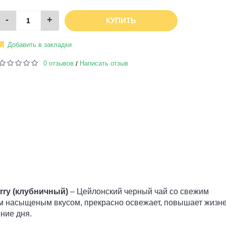
-
+
КУПИТЬ
Добавить в закладки
0 отзывов
Написать отзыв
/
erry (клубничный)
– Цейлонский черный чай со свежим
ым насыщеным вкусом, прекрасно освежает, повышает жизн
ение дня.