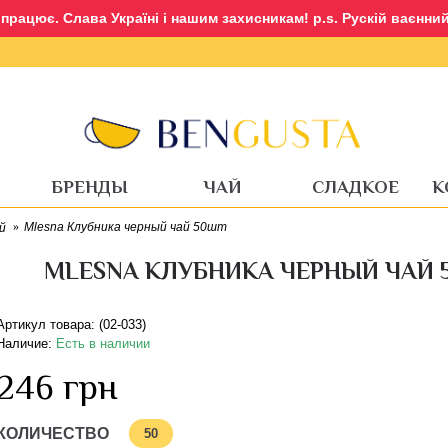
рацює. Слава Україні і нашим захисникам! p.s. Рускій ваєнний 
Вход
Регистрация
БРЕНДЫ
ЧАЙ
СЛАДКОЕ
К
Mlesna Клубника черный чай 50шт
й
MLESNA КЛУБНИКА ЧЕРНЫЙ ЧАЙ 
Артикул товара: (02-033)
Наличие:
Есть в наличии
246 грн
КОЛИЧЕСТВО
50