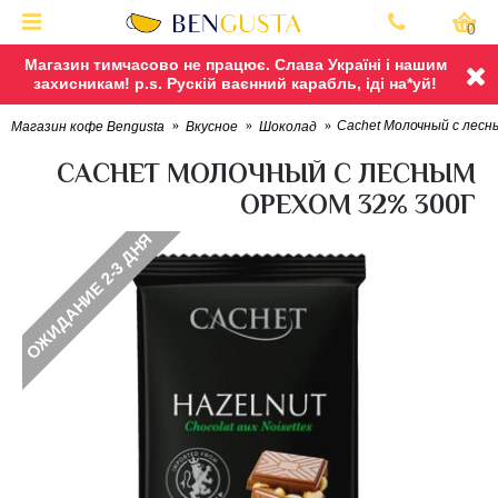
0
Магазин тимчасово не працює. Слава Україні і нашим
захисникам! p.s. Рускій ваєнний карабль, іді на*уй!
Cachet Молочный с лесн
Магазин кофе Bengusta
Вкусное
Шоколад
CACHET МОЛОЧНЫЙ С ЛЕСНЫМ
ОРЕХОМ 32% 300Г
ОЖИДАНИЕ 2-3 ДНЯ