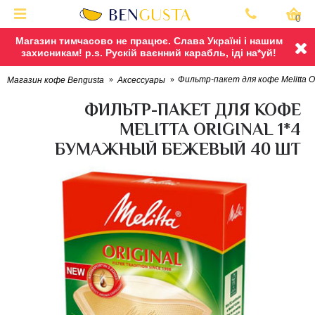
0
Магазин тимчасово не працює. Слава Україні і нашим
захисникам! p.s. Рускій ваєнний карабль, іді на*уй!
Фильтр-пакет для кофе Melitta O
Магазин кофе Bengusta
Аксессуары
ФИЛЬТР-ПАКЕТ ДЛЯ КОФЕ
MELITTA ORIGINAL 1*4
БУМАЖНЫЙ БЕЖЕВЫЙ 40 ШТ