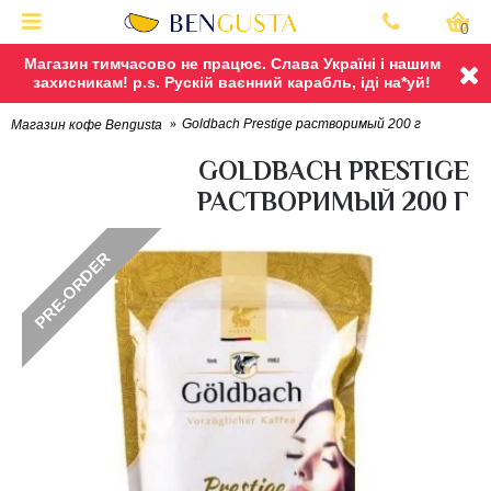
0
Магазин тимчасово не працює. Слава Україні і нашим
захисникам! p.s. Рускій ваєнний карабль, іді на*уй!
Goldbach Prestige растворимый 200 г
Магазин кофе Bengusta
GOLDBACH PRESTIGE
РАСТВОРИМЫЙ 200 Г
PRE-ORDER