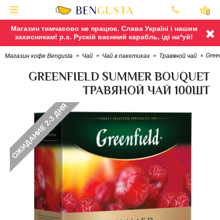
0
Магазин тимчасово не працює. Слава Україні і нашим
захисникам! p.s. Рускій ваєнний карабль, іді на*уй!
Gree
Магазин кофе Bengusta
Чай
Чай в пакетиках
Травяной чай
GREENFIELD SUMMER BOUQUET
ТРАВЯНОЙ ЧАЙ 100ШТ
ОЖИДАНИЕ 2-3 ДНЯ