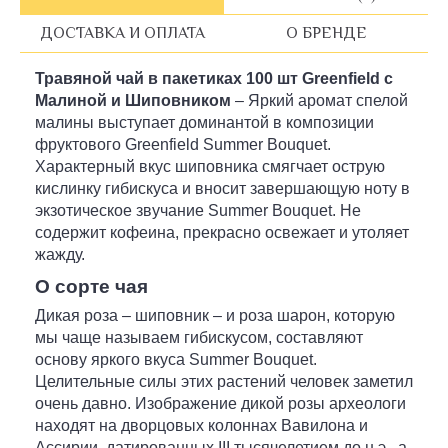
ДОСТАВКА И ОПЛАТА
О БРЕНДЕ
Травяной чай в пакетиках 100 шт Greenfield с
Малиной и Шиповником
– Яркий аромат спелой
малины выступает доминантой в композиции
фруктового Greenfield Summer Bouquet.
Характерный вкус шиповника смягчает острую
кислинку гибискуса и вносит завершающую ноту в
экзотическое звучание Summer Bouquet. Не
содержит кофеина, прекрасно освежает и утоляет
жажду.
О сорте чая
Дикая роза – шиповник – и роза шарон, которую
мы чаще называем гибискусом, составляют
основу яркого вкуса Summer Bouquet.
Целительные силы этих растений человек заметил
очень давно. Изображение дикой розы археологи
находят на дворцовых колоннах Вавилона и
Ассирии, датированных III тысячелетием до н.э., а