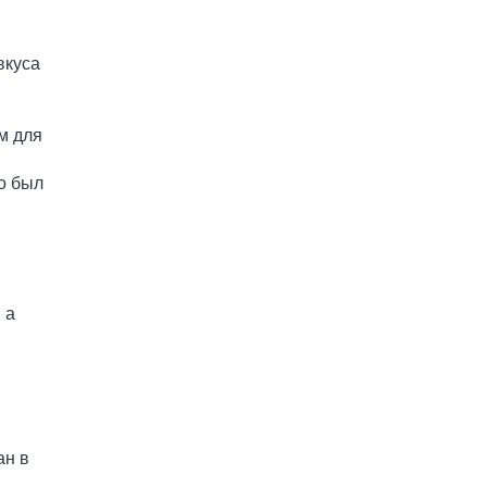
вкуса
м для
о был
 а
ан в