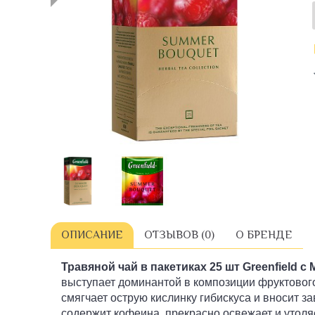
ОПИСАНИЕ
ОТЗЫВОВ (0)
О БРЕНДЕ
Травяной чай в пакетиках 2
5 шт Greenfield 
выступает доминантой в композиции фруктового
смягчает острую кислинку гибискуса и вносит 
содержит кофеина, прекрасно освежает и утоля