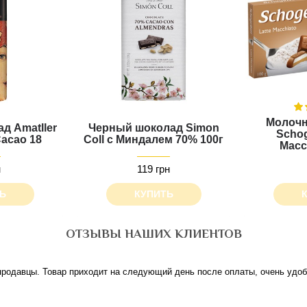
Молочн
д Amatller
Черный шоколад Simon
Schog
acao 18
Coll с Миндалем 70% 100г
Macch
н
119 грн
Ь
КУПИТЬ
ОТЗЫВЫ НАШИХ КЛИЕНТОВ
родавцы. Товар приходит на следующий день после оплаты, очень удобн