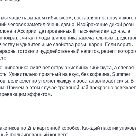
ю мы чаще называем гибискусом, составляют основу яркого 
ий человек заметил очень давно. Изображение дикой розы
она и Ассирии, датированных III тысячелетием до н.э., а
ппократ, считал плоды шиповника замечательным средство
честву и удивительные свойства розы шарон. Если верить
фараоны готовили чудодейственный напиток, рецепт которог
ете.
 шиповника смягчает острую кислинку гибискуса, а спелая
ть. Удивительно приятный на вкус, без кофеина, Summer
в, великолепно утоляет жажду и восстанавливает силы. В
м. Причем в этом случае травяной чай прекрасно освежает,
согревающим эффектом.
акетиков по 2г в картонной коробке. Каждый пакетик упаков
ный фольгированный конверт.