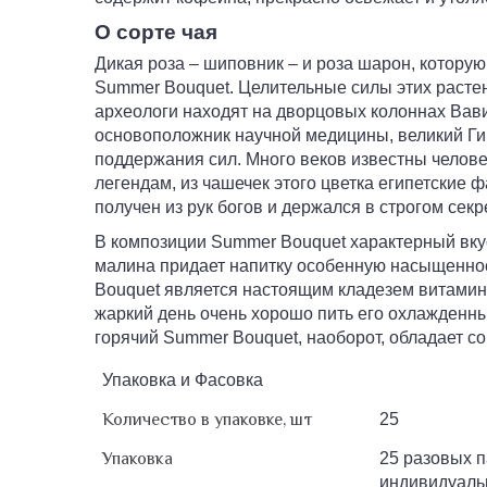
О сорте чая
Дикая роза – шиповник – и роза шарон, котору
Summer Bouquet. Целительные силы этих растен
археологи находят на дворцовых колоннах Вавил
основоположник научной медицины, великий Ги
поддержания сил. Много веков известны челове
легендам, из чашечек этого цветка египетские 
получен из рук богов и держался в строгом секр
В композиции Summer Bouquet характерный вкус
малина придает напитку особенную насыщеннос
Bouquet является настоящим кладезем витамино
жаркий день очень хорошо пить его охлажденны
горячий Summer Bouquet, наоборот, обладает 
Упаковка и Фасовка
Количество в упаковке, шт
25
Упаковка
25 разовых п
индивидуаль