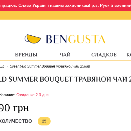
рацює. Слава Україні і нашим захисникам! p.s. Рускій ваєнний 
Вход
Регистрация
БРЕНДЫ
ЧАЙ
СЛАДКОЕ
К
Greenfield Summer Bouquet травяной чай 25шт
чай
LD SUMMER BOUQUET ТРАВЯНОЙ ЧАЙ 
Наличие:
Ожидание 2-3 дня
90 грн
КОЛИЧЕСТВО
25