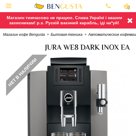
0
Магазин тимчасово не працює. Слава Україні і нашим
захисникам! p.s. Рускій ваєнний карабль, іді на*уй!
Магазин кофе Bengusta
Бытовая техника
Автоматические кофема
JURA WE8 DARK INOX EA
НЕТ В НАЛИЧИИ