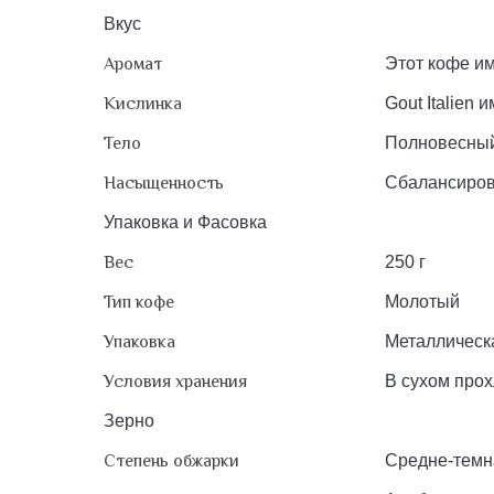
Вкус
Аромат
Этот кофе и
Кислинка
Gout Italien
Тело
Полновесный
Насыщенность
Сбалансиров
Упаковка и Фасовка
Вес
250 г
Тип кофе
Молотый
Упаковка
Металлическ
Условия хранения
В сухом прох
Зерно
Степень обжарки
Средне-темн