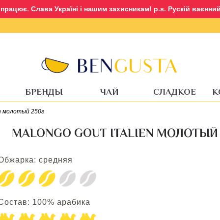
рацює. Слава Україні і нашим захисникам! p.s. Рускій ваєнний 
Вход
Регистрация
БРЕНДЫ
ЧАЙ
СЛАДКОЕ
К
en молотый 250г
MALONGO GOUT ITALIEN МОЛОТЫЙ 
Обжарка: средняя
Состав: 100% арабика