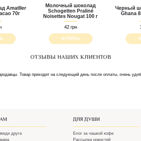
Молочный шоколад
д Amatller
Черный шо
Schogetten Praliné
acao 70г
Ghana 8
Noisettes Nougat 100 г
н
42 грн
Ь
КУПИТЬ
ОТЗЫВЫ НАШИХ КЛИЕНТОВ
ТАМ
ДЛЯ ДУШИ
иведи друга
Блог за чашкой кофе
овара
Рассылка новостей
и Оплата
Подарочные сертификаты