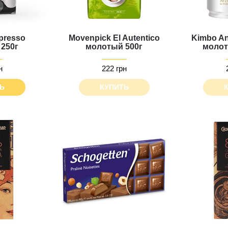
presso
Movenpick El Autentico
Kimbo Ant
250г
молотый 500г
молот
н
222 грн
Ь
КУПИТЬ