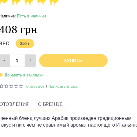
Наличие:
Есть в наличии
408 грн
ВЕС
250 г
-
+
КУПИТЬ
Добавить в закладки
0 отзывов
Написать отзыв
/
ГОТОВЛЕНИЯ
О БРЕНДЕ
нченный бленд лучших Арабик произведен традиционным
й вкус и ни с чем не сравнимый аромат настоящего Итальян