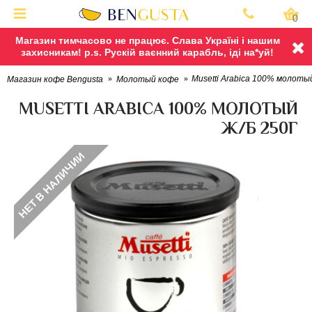
0
Магазин тимчасово не працює. Слава Україні і нашим
захисникам! p.s. Рускій ваєнний карабль, іді на*уй!
Musetti Arabica 100% молотый
Магазин кофе Bengusta
Молотый кофе
MUSETTI ARABICA 100% МОЛОТЫЙ
Ж/Б 250Г
НЕТ В НАЛИЧИИ