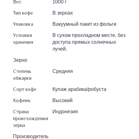
Вес
1000 г
Тип кофе
В зернах
Упаковка
Вакуумный пакет из фольги
Условия
В сухом прохладном месте, без
хранения
доступа прямых солнечных
лучей.
Зерно
Степень
Средняя
обжарки
Сорт кофе
Купаж арабика/робуста
Кофеин
Высокий
Страна
Индонезия
происхождения
зерна
Производитель