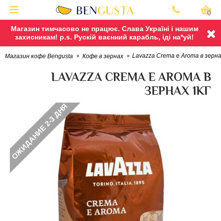
0
Магазин тимчасово не працює. Слава Україні і нашим
захисникам! p.s. Рускій ваєнний карабль, іді на*уй!
Lavazza Crema e Aroma в зерна
Магазин кофе Bengusta
Кофе в зернах
LAVAZZA CREMA E AROMA В
ЗЕРНАХ 1КГ
ОЖИДАНИЕ 2-3 ДНЯ