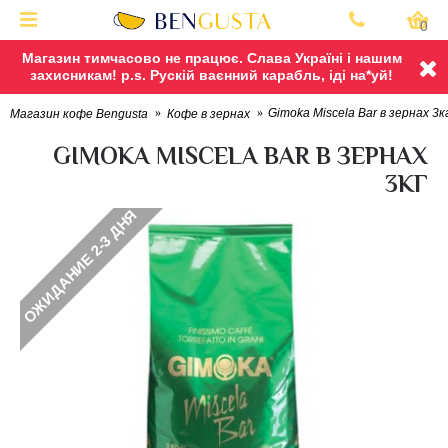
0
Магазин тимчасово не працює. Слава Україні і нашим
захисникам! p.s. Рускій ваєнний карабль, іді на*уй!
Gimoka Miscela Bar в зернах 3к
Магазин кофе Bengusta
Кофе в зернах
GIMOKA MISCELA BAR В ЗЕРНАХ
3КГ
ОЖИДАНИЕ 2-3 ДНЯ