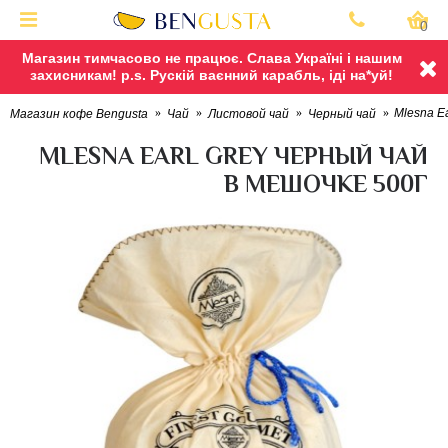
0
Магазин тимчасово не працює. Слава Україні і нашим
захисникам! p.s. Рускій ваєнний карабль, іді на*уй!
Mlesna Ea
Магазин кофе Bengusta
Чай
Листовой чай
Черный чай
MLESNA EARL GREY ЧЕРНЫЙ ЧАЙ
В МЕШОЧКЕ 500Г