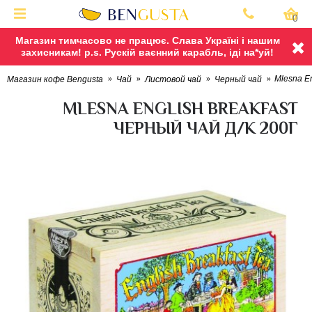
0
Магазин тимчасово не працює. Слава Україні і нашим
захисникам! p.s. Рускій ваєнний карабль, іді на*уй!
Mlesna En
Магазин кофе Bengusta
Чай
Листовой чай
Черный чай
MLESNA ENGLISH BREAKFAST
ЧЕРНЫЙ ЧАЙ Д/К 200Г