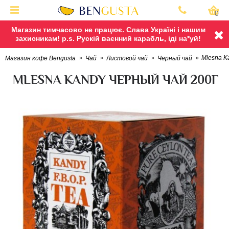
0
Магазин тимчасово не працює. Слава Україні і нашим
захисникам! p.s. Рускій ваєнний карабль, іді на*уй!
Mlesna K
Магазин кофе Bengusta
Чай
Листовой чай
Черный чай
MLESNA KANDY ЧЕРНЫЙ ЧАЙ 200Г