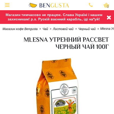
0
Магазин тимчасово не працює. Слава Україні і нашим
захисникам! p.s. Рускій ваєнний карабль, іді на*уй!
Mlesna У
Магазин кофе Bengusta
Чай
Листовой чай
Черный чай
MLESNA УТРЕННИЙ РАССВЕТ
ЧЕРНЫЙ ЧАЙ 100Г