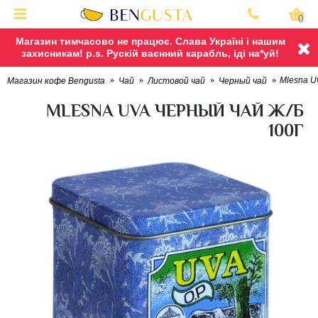
0
Магазин тимчасово не працює. Слава Україні і нашим
захисникам! p.s. Рускій ваєнний карабль, іді на*уй!
Mlesna Uv
Магазин кофе Bengusta
Чай
Листовой чай
Черный чай
MLESNA UVA ЧЕРНЫЙ ЧАЙ Ж/Б
100Г