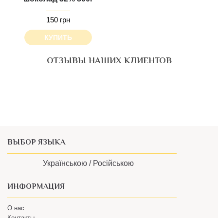
150 грн
КУПИТЬ
ОТЗЫВЫ НАШИХ КЛИЕНТОВ
Все понравилось, шоколадка в подарок особенно.
Будет классно, если появится опция самовывоза
- Елена Поципух
ВЫБОР ЯЗЫКА
Українською /
Російською
ИНФОРМАЦИЯ