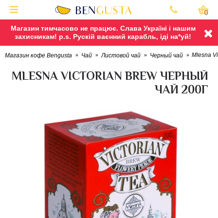
0
Магазин тимчасово не працює. Слава Україні і нашим
захисникам! p.s. Рускій ваєнний карабль, іді на*уй!
Mlesna Vi
Магазин кофе Bengusta
Чай
Листовой чай
Черный чай
MLESNA VICTORIAN BREW ЧЕРНЫЙ
ЧАЙ 200Г