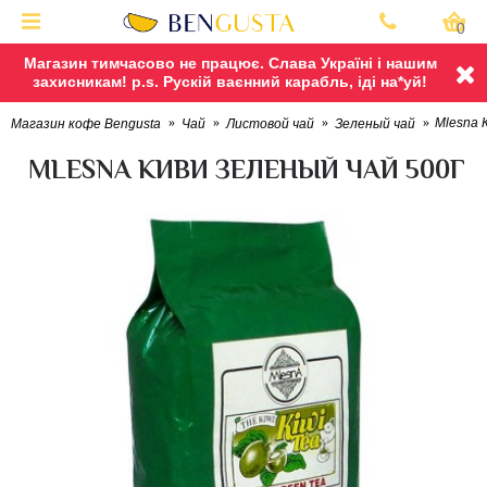
0
Магазин тимчасово не працює. Слава Україні і нашим
захисникам! p.s. Рускій ваєнний карабль, іді на*уй!
Mlesna 
Магазин кофе Bengusta
Чай
Листовой чай
Зеленый чай
MLESNA КИВИ ЗЕЛЕНЫЙ ЧАЙ 500Г